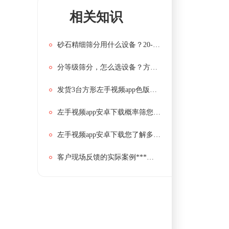
相关知识
砂石精细筛分用什么设备？20-40,40-70,70-120.产能12吨 。怎么选筛机呢？
分等级筛分，怎么选设备？方形左手视频app色版下载怎么样？
发货3台方形左手视频app色版下载
左手视频app安卓下载概率筛您了解多少？砂石行业左手视频app安卓下载？（4）
左手视频app安卓下载您了解多少？直线筛的工作原理？（3）
客户现场反馈的实际案例***真实，砂石行业的朋友们可以了解一下？方形左手视频app色版下载了解多少？