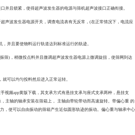
入接口并且锁紧，使得超声波发生器的电源与筛机超声波接口正确衔接。
超声波发生器电源开关，调查电流表有无反常，(在正常情况下，电流应
机，并且要使物料运行轨道达到标准运行的轨迹。
旋振筛)，稍微投点料并且微调超声波发生器电源上微调旋扭，使筛网到达
，就可以均匀投料然后进入正常运转。
频app黄版下载，其支承方式有悬挂支承与座式支承两种，悬挂支
支承，主轴的轴承安装在筛箱上， 主轴由带轮带动而高速旋转。带偏心重 的
惯性力，使可以自由振动的筛箱产生近似圆形轨迹的振动。偏心重与轴承中心