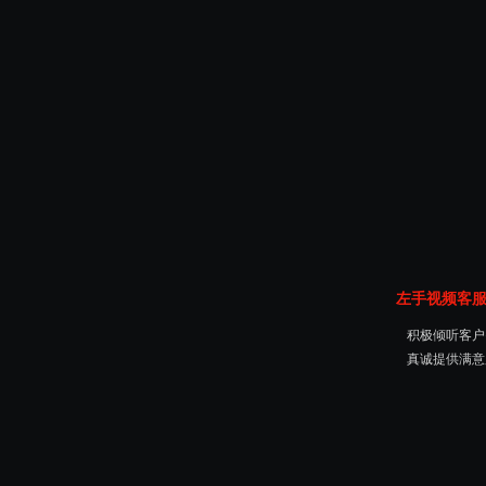
左手视频客
积极倾听客户需求
真诚提供满意服务