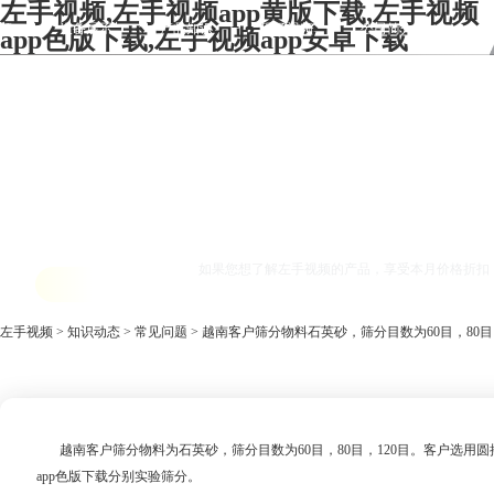
左手视频,左手视频app黄版下载,左手视频
频
设备展示
产品知识
现场视频
公司简介
app色版下载,左手视频app安卓下载
联系左手视频
越南客户筛分物料石英砂，筛分目数为60
如果您想了解左手视频的产品，享受本月价格折扣
获取报价
左手视频
>
知识动态
>
常见问题
> 越南客户筛分物料石英砂，筛分目数为60目，80目，
越南客户筛分物料为石英砂，筛分目数为60目，80目，120目。客户选用圆摇
app色版下载分别实验筛分。