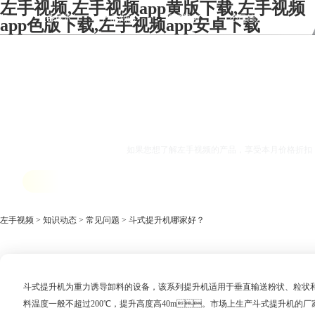
左手视频,左手视频app黄版下载,左手视频
频
设备展示
产品知识
现场视频
公司简介
app色版下载,左手视频app安卓下载
联系左手视频
斗式提升
如果您想了解左手视频的产品，享受本月价格折扣
获取报价
左手视频
>
知识动态
>
常见问题
> 斗式提升机哪家好？
斗式提升机为重力诱导卸料的设备，该系列提升机适用于垂直输送粉状、粒状和块状
料温度一般不超过200℃，提升高度高40m。市场上生产斗式提升机的