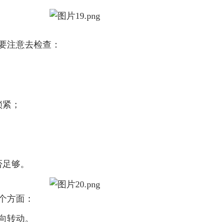
意去检查：
；
；
够。
面：
。