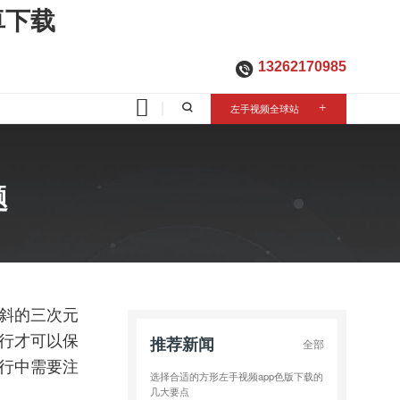
卓下载
13262170985

左手视频全球站
+
题
、倾斜的三次元
运行才可以保
推荐新闻
全部
运行中需要注
选择合适的方形左手视频app色版下载的
几大要点