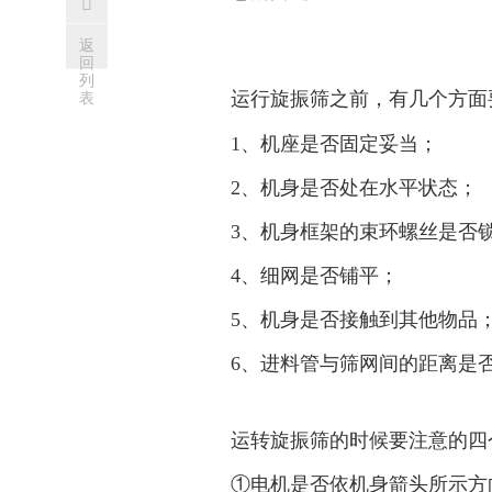

返
回
列
表
运行旋振筛之前，有几个方面要注
1、机座是否固定妥当；
2、机身是否处在水平状态；
3、机身框架的束环螺丝是否锁紧
4、细网是否铺平；
5、机身是否接触到其他物品
6、进料管与筛网间的距离是否足
运转旋振筛的时候要注意的四个方
①电机是否依机身箭头所示方向转动