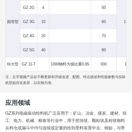
GZ 2G
4
50
园管型
GZ 3G
10
60
1.75
GZ 4G
20
70
GZ 5G
40
80
特大型
GZ 11-T
1000物料为煤比重0.85
300
1.5
注：左手视频产品在不断更新和升级改进，配图、特点描述和性能参数与实际
机型如存在差异，以实物为准。
应用领域
GZ系列电磁振动给料机广泛应用于：矿山、冶金、煤炭、建材、轻
工、电力、机械、粮食等行业中，用于把块状、颗粒状及粉状物料
从料仓或漏斗中均匀连续或定量的给到受料装置中去。例如，与带