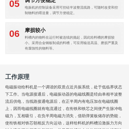
电振机的控制设备采用可控硅半波整流线路，可随时改变和控
制物料的喂送量，调节方便稳定。
摩损较小
料槽内的物料在运行时被连续的抛起，因此给料槽的摩损较
小。采用合金钢板制成的料槽，可应用输送高温、磨损严重及
有腐蚀性的物料等。
工作原理
电磁振动给料机是一个调谐的双质点近共振系统，处于低临界状态
下工作。当电源接通后，电磁振动器的电磁线圈是经由单相半波整
流后供电，当线路接通电源后，在正半周内有电压加在电磁线圈
上，因而电磁线圈就有电流通过，在衔铁和铁芯之间便产生脉冲电
磁力，互相吸引，在负半周电磁力消失，借助弹簧板储存的势能，
使衔铁相对铁芯朝相反方向运动，这样给料机的料槽沿激振力方向