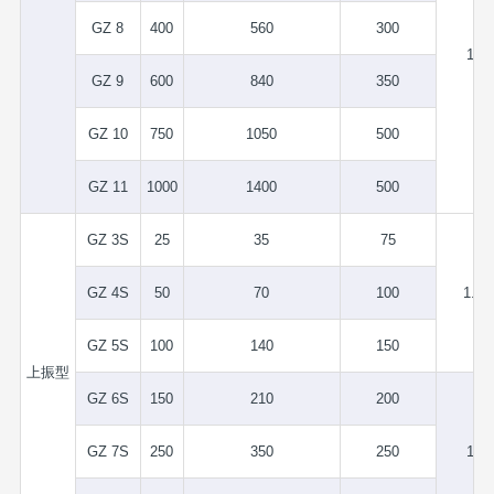
GZ 8
400
560
300
1.5
GZ 9
600
840
350
GZ 10
750
1050
500
GZ 11
1000
1400
500
GZ 3S
25
35
75
GZ 4S
50
70
100
1.75
GZ 5S
100
140
150
上振型
GZ 6S
150
210
200
GZ 7S
250
350
250
1.5