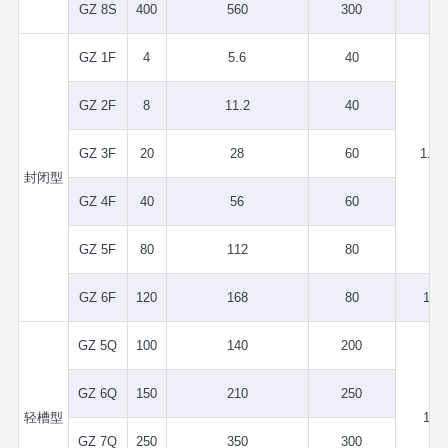
GZ 8S
400
560
300
GZ 1F
4
5.6
40
GZ 2F
8
11.2
40
GZ 3F
20
28
60
1.75
封闭型
GZ 4F
40
56
60
GZ 5F
80
112
80
GZ 6F
120
168
80
1.5
GZ 5Q
100
140
200
GZ 6Q
150
210
250
轻槽型
1.5
GZ 7Q
250
350
300