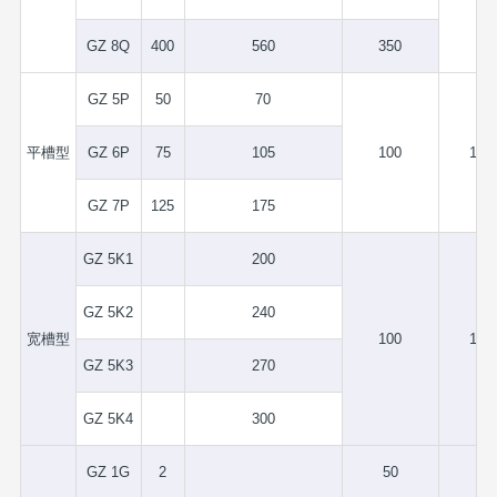
GZ 8Q
400
560
350
GZ 5P
50
70
平槽型
GZ 6P
75
105
100
1.5
GZ 7P
125
175
GZ 5K1
200
GZ 5K2
240
宽槽型
100
1.5
GZ 5K3
270
GZ 5K4
300
GZ 1G
2
50