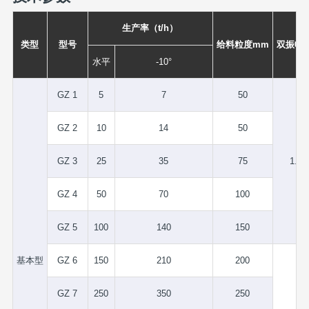
生产率（t/h）
类型
型号
给料粒度mm
双振幅
水平
-10°
GZ 1
5
7
50
GZ 2
10
14
50
GZ 3
25
35
75
1.75
GZ 4
50
70
100
GZ 5
100
140
150
基本型
GZ 6
150
210
200
GZ 7
250
350
250